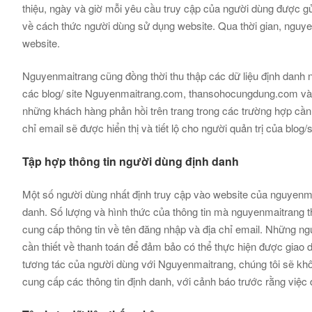
thiệu, ngày và giờ mỗi yêu cầu truy cập của người dùng được gử
về cách thức người dùng sử dụng website. Qua thời gian, nguye
website.
Nguyenmaitrang cũng đồng thời thu thập các dữ liệu định danh n
các blog/ site Nguyenmaitrang.com, thansohocungdung.com và n
những khách hàng phản hồi trên trang trong các trường hợp cần s
chỉ email sẽ được hiển thị và tiết lộ cho người quản trị của blog/
Tập hợp thông tin người dùng định danh
Một số người dùng nhất định truy cập vào website của nguyenma
danh. Số lượng và hình thức của thông tin mà nguyenmaitrang t
cung cấp thông tin về tên đăng nhập và địa chỉ email. Những n
cần thiết về thanh toán để đảm bảo có thể thực hiện được giao 
tương tác của người dùng với Nguyenmaitrang, chúng tôi sẽ khôn
cung cấp các thông tin định danh, với cảnh báo trước rằng việc