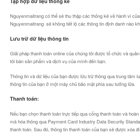
Tập hợp dữ liệu thống kê
Nguyenmaitrang có thể sẽ thu thập các thống kê về hành vi của
Nguyenmaitrang sẽ không tiết lộ các thông tin định danh nào k
Lưu trữ dữ liệu thông tin
Giải pháp thanh toán online của chúng tôi được tổ chức và quản 
tôi bán sản phẩm và dịch vụ của mình đến bạn.
Thông tin và dữ liệu của bạn được lữu trữ thông qua trung tâm lư
thông tin của bạn ở một máy chủ bảo mật phía sau tưởng lửa.
Thanh toán:
Nếu bạn chọn thanh toán trực tiếp qua cổng thanh toán và hoàn th
mã hóa thông qua Payment Card Industry Data Security Standard
thanh toán. Sau đó, thông tin thanh toán của bạn sẽ được xóa đi