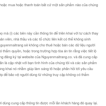
ý hoặc mua hoặc thanh toán bất cứ một sản phẩm nào của chúng
ọ mà (i) các bên này cần thông tin để triên khai với tư cách thay
ân viên, nhà thầu và các tổ chức liên kết có thể không sinh
Nguyenmaitrang sẽ không cho thuê hoặc bán các dữ liệu người
 thẩm quyền, hoặc trong trường hợp tòa án tin rằng việc tiết lộ
dùng đăng ký tại website của Nguyenmaitrang.co. và đã cung cấp
iản là cập nhật với bạn tình hình của chúng tôi và các sản phẩm
ông khai nó nhằm giúp làm sáng tỏ hoặc phản hồi tới yêu cầu
ợp để bảo vệ người dùng từ những truy cập không có thẩm
i dùng cung cấp thông tin được mỗi lần khách hàng đó quay lại.