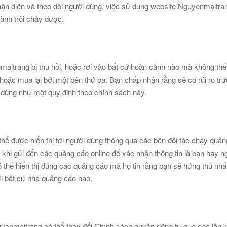
ận diện và theo dõi người dùng, việc sử dụng website Nguyenmaitran
ành trôi chảy được.
itrang bị thu hồi, hoặc rơi vào bất cứ hoàn cảnh nào mà không thể ti
hoặc mua lại bởi một bên thứ ba. Bạn chấp nhận rằng sẽ có rủi ro trư
 dùng như một quy định theo chính sách này.
thể được hiển thị tới người dùng thông qua các bên đối tác chạy quả
khi gửi đến các quảng cáo online để xác nhận thông tin là bạn hay 
thể hiển thị đúng các quảng cáo mà họ tin rằng bạn sẽ hứng thú nhấ
 bất cứ nhà quảng cáo nào.
uyenmaitrang có thể thay đổi Chính sách quyền riêng tư qua các lần