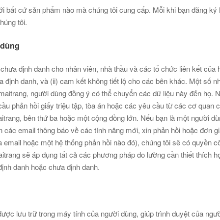
với bất cứ sản phẩm nào mà chúng tôi cung cấp. Mỗi khi bạn đăng k
húng tôi.
 dùng
chưa định danh cho nhân viên, nhà thầu và các tổ chức liên kết của h
ịnh danh, và (ii) cam kết không tiết lộ cho các bên khác. Một số nh
maitrang, người dùng đồng ý có thể chuyển các dữ liệu này đến họ. 
u phản hồi giấy triệu tập, tòa án hoặc các yêu cầu từ các cơ quan có
nmaitrang, bên thứ ba hoặc một cộng đồng lớn. Nếu bạn là một người 
ạn các email thông báo về các tính năng mới, xin phản hồi hoặc đơn g
a email hoặc một hệ thống phản hồi nào đó), chúng tôi sẽ có quyền c
trang sẽ áp dụng tất cả các phương pháp đo lường cần thiết thích h
định danh hoặc chưa định danh.
ợc lưu trữ trong máy tính của người dùng, giúp trình duyệt của ngườ