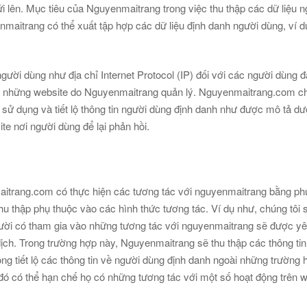
i lên. Mục tiêu của Nguyenmaitrang trong việc thu thập các dữ liệu 
nmaitrang có thể xuất tập hợp các dữ liệu định danh người dùng, ví
gười dùng như địa chỉ Internet Protocol (IP) đối với các người dùng 
hững website do Nguyenmaitrang quản lý. Nguyenmaitrang.com chỉ ti
ử dụng và tiết lộ thông tin người dùng định danh như được mô tả dưới
site nơi người dùng để lại phản hồi.
itrang.com có thực hiện các tương tác với nguyenmaitrang bằng phươ
hu thập phụ thuộc vào các hình thức tương tác. Ví dụ như, chúng tô
gười có tham gia vào những tương tác với nguyenmaitrang sẽ được yê
dịch. Trong trường hợp này, Nguyenmaitrang sẽ thu thập các thông ti
g tiết lộ các thông tin về người dùng định danh ngoài những trường 
 đó có thể hạn chế họ có những tương tác với một số hoạt động trên w