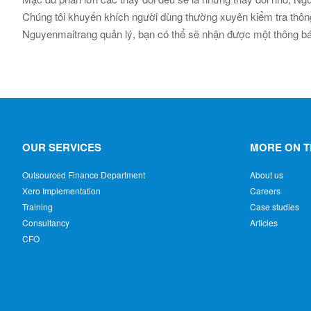
Chúng tôi khuyến khích người dùng thường xuyên kiểm tra thôn
Nguyenmaitrang quản lý, bạn có thể sẽ nhận được một thông báo
OUR SERVICES
MORE ON T
Outsourced Finance Department
About us
Xero Implementation
Careers
Training
Case studies
Consultancy
Articles
CFO