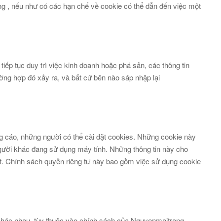
g , nếu như có các hạn chế về cookie có thể dẫn đến việc một
ếp tục duy trì việc kinh doanh hoặc phá sản, các thông tin
ờng hợp đó xảy ra, và bất cứ bên nào sáp nhập lại
ng cáo, những người có thể cài đặt cookies. Những cookie này
người khác đang sử dụng máy tính. Những thông tin này cho
t. Chính sách quyền riêng tư này bao gồm việc sử dụng cookie
 khác nhau, tùy thuộc vào chính sách của Nguyenmaitrang.