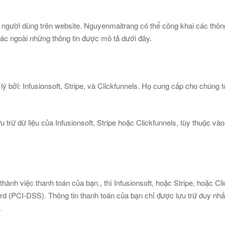
 người dùng trên website. Nguyenmaitrang có thể công khai các thôn
hác ngoài những thông tin được mô tả dưới đây.
lý bởi: Infusionsoft, Stripe, và Clickfunnels. Họ cung cấp cho chúng 
u trữ dữ liệu của Infusionsoft, Stripe hoặc Clickfunnels, tùy thuộc và
ành việc thanh toán của bạn., thì Infusionsoft, hoặc Stripe, hoặc Cli
 (PCI-DSS). Thông tin thanh toán của bạn chỉ được lưu trữ duy nhất 
.