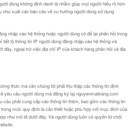
người dùng không định danh là nhằm giúp mọi người hiểu rõ hơn
 dụ như xuất các báo cáo về xu hướng người dùng sử dụng
đăng nhập vào hệ thống hoặc người dùng có để lại phản hồi trong
ết lộ thông tin IP người dùng đăng nhập vào hệ thống và
 đây, ngoại trừ việc địa chỉ IP của khách hàng phản hồi và địa
ng thức mà cần chúng tôi phải thu thập các thông tin định
i sẽ yêu cầu người dùng mà đăng ký tạị nguyenmaitrang.com
u cầu phải cung cấp các thông tin thêm, bao gồm các thông tin
n trong mức quy định là cần thiết hoặc phù hợp với mục đích của
hợp như mô tả dưới đây. Và người dùng luôn có quyền từ chối
ebsite.